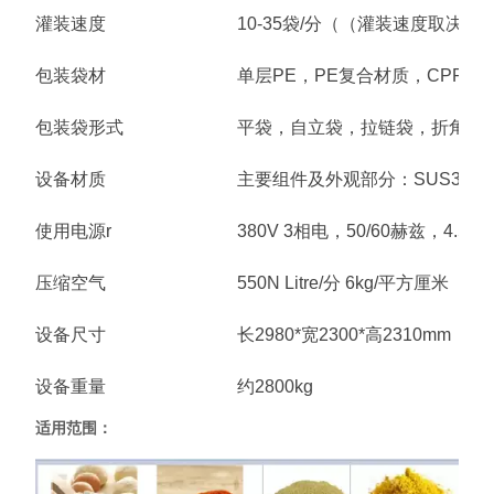
灌装速度
10-35袋/分（（灌装速度取决
包装袋材
单层PE，PE复合材质，CPP
包装袋形式
平袋，自立袋，拉链袋，折角袋
设备材质
主要组件及外观部分：SUS304/S
使用电源r
380V 3相电，50/60赫兹，4.5千
压缩空气
550N Litre/分 6kg/平方厘米
设备尺寸
长2980*宽2300*高2310mm
设备重量
约2800kg
适用范围：