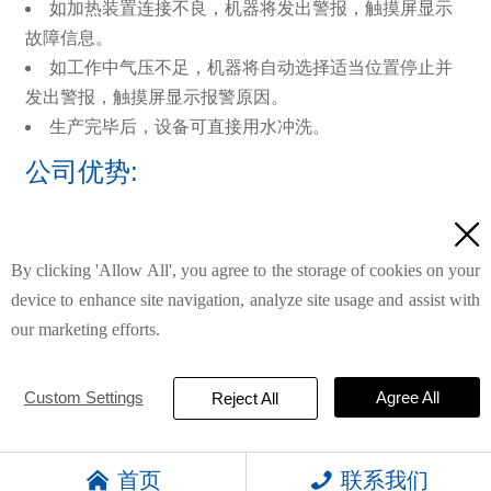
如加热装置连接不良，机器将发出警报，触摸屏显示
故障信息。
如工作中气压不足，机器将自动选择适当位置停止并
发出警报，触摸屏显示报警原因。
生产完毕后，设备可直接用水冲洗。
公司优势:
自进入机械领域，公司十分重视内部质量管理、技术

革新及提升制造水平和员工素质，高标准严要求进行生产
By clicking 'Allow All', you agree to the storage of cookies on your
销售和服务，深受国内外消费者信赖！
device to enhance site navigation, analyze site usage and assist with
此外，公司注重与时俱进，懂得整合资源，不断学
our marketing efforts.
习、引进国外先进技术，在国内率先推出数字化给袋式全
自动包装机。
“始于质量，终于服务”是倍特的经营之道。倍特机械全
Custom Settings
Agree All
Reject All
体员工源于国内外广大客户精诚合作，共创美好生活！


首页
联系我们